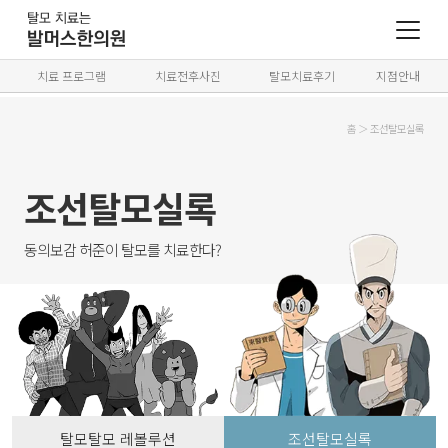
치료 프로그램
치료전후사진
탈모치료후기
지점안내
홈
＞
조선탈모실록
조선탈모실록
동의보감 허준이 탈모를 치료한다?
탈모탈모 레볼루션
조선탈모실록