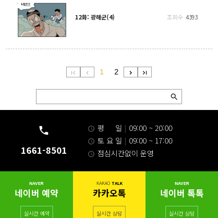
12화: 광해군(4)
조회수
4393
1
2
평 일
|
09:00 ~ 20:00
토 요 일
|
09:00 ~ 17:00
1661-8501
점심시간없이 운영
NAVER
KAKAO
TALK
NAVER
네이버 예약
카카오톡
네이버 톡톡
실시간 예약
실시간 상담
실시간 상담