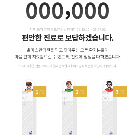
,
0
0
0
0
0
0
1
1
1
1
1
1
전국
20
개 지점 진료건수 산정기간 09.10.10 ~ 25.07.02
편안한 진료로 보답하겠습니다.
2
2
2
2
2
2
발머스한의원을 믿고 찾아주신 모든 환자분들이
마음 편히 치료받으실 수 있도록, 진료에 정성을 다하겠습니다.
3
3
3
3
3
3
* 아래 내용은 전문이 아니라 일부 발췌한 내용이며 클릭시 전문 확인이 가능합니다.
4
4
4
4
4
4
/
5
1
/
5
2
/
5
3
/
5
2016
2017
2016
/
8
/
/
1
/
/
4
/
7
21
14
5
5
5
5
5
5
로
로
로