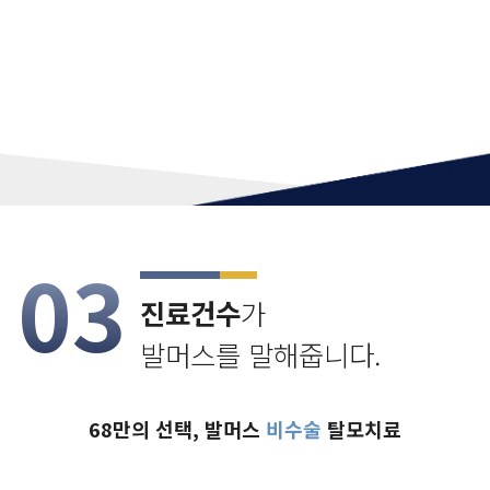
03
진료건수
가
발머스를 말해줍니다.
68만의 선택,
발머스
비수술
탈모치료