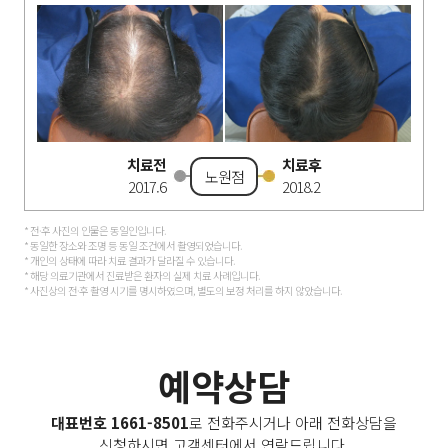
치료전
치료후
노원점
2017
.
6
2018
.
2
* 전·후 사진의 인물은 동일인입니다.
* 동일한 장소와 조명 등 동일 조건에서 촬영되었습니다.
* 개인의 상태에 따라 치료 결과가 달라질 수 있습니다.
* 해당 의료기관에서 진료받은 환자의 실제 치료 사례입니다.
* 사진상의 전·후 촬영 시기를 명시하였으며, 별도의 보정 처리를 하지 않았습니다.
예약상담
대표번호 1661-8501
로 전화주시거나 아래 전화상담을
신청하시면 고객센터에서 연락드립니다.