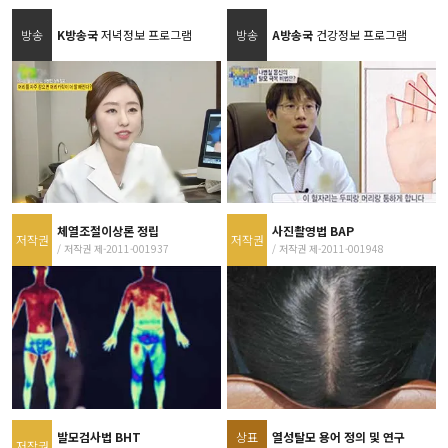
방송
K방송국
저녁정보 프로그램
방송
A방송국
건강정보 프로그램
체열조절이상론 정립
사진촬영법 BAP
저작권
저작권
/ 저작권 제-2011-001937
/ 저작권 제-2011-001948
발모검사법 BHT
상표
열성탈모 용어 정의 및 연구
저작권