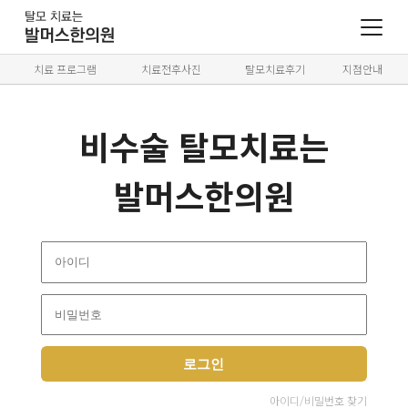
치료 프로그램
치료전후사진
탈모치료후기
지점안내
비수술 탈모치료는
발머스한의원
로그인
아이디/비밀번호 찾기