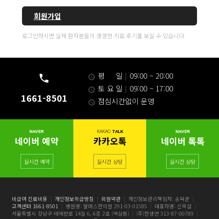
회원가입
로그인하시면 실제 환자분들의 생생한 치료 후기를 보실 수 있습니다.
평 일
|
09:00 ~ 20:00
토 요 일
|
09:00 ~ 17:00
1661-8501
점심시간없이 운영
NAVER
KAKAO
TALK
NAVER
네이버 예약
카카오톡
네이버 톡톡
실시간 예약
실시간 상담
실시간 상담
비급여 진료비용
|
개인정보취급방침
|
회원약관
|
개인정보관리책임자: 송덕균
|
고객센터 1661-8501
|
병원명: 발머스한의원 291-03-01585
|
대표자명: 신옥섭
|
서울특별시 강남구 테헤란로 14길 6, 6층 2호 (역삼동)
|
(주)한생연 313-87-00789
|