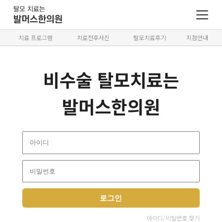
치료 프로그램
치료전후사진
탈모치료후기
지점안내
비수술 탈모치료는
발머스한의원
로그인
아이디/비밀번호 찾기