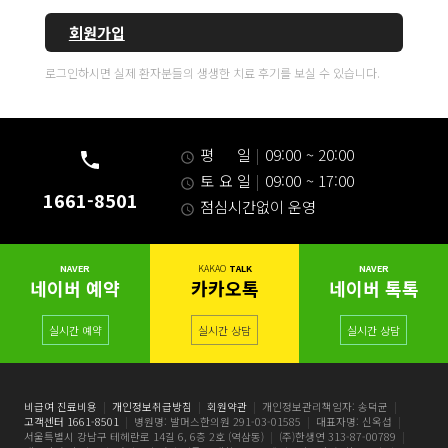
회원가입
로그인하시면 실제 환자분들의 생생한 치료 후기를 보실 수 있습니다.
평 일
|
09:00 ~ 20:00
토 요 일
|
09:00 ~ 17:00
1661-8501
점심시간없이 운영
NAVER
KAKAO
TALK
NAVER
네이버 예약
카카오톡
네이버 톡톡
실시간 예약
실시간 상담
실시간 상담
비급여 진료비용
|
개인정보취급방침
|
회원약관
|
개인정보관리책임자: 송덕균
|
고객센터 1661-8501
|
병원명: 발머스한의원 291-03-01585
|
대표자명: 신옥섭
|
서울특별시 강남구 테헤란로 14길 6, 6층 2호 (역삼동)
|
(주)한생연 313-87-00789
|